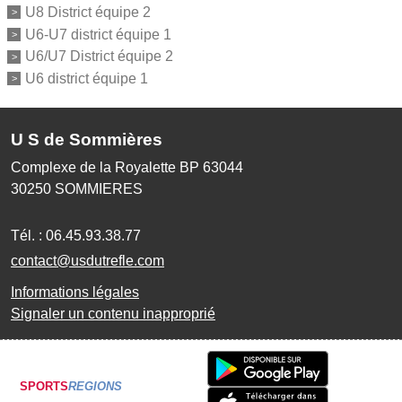
U8 District équipe 2
U6-U7 district équipe 1
U6/U7 District équipe 2
U6 district équipe 1
U S de Sommières
Complexe de la Royalette BP 63044
30250
SOMMIERES
Tél. :
06.45.93.38.77
contact@usdutrefle.com
Informations légales
Signaler un contenu inapproprié
SPORTS
REGIONS